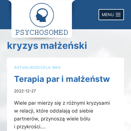
Przejdź
do
MENU
treści
kryzys małżeński
AKTUALNOŚCI
|
DLA WAS
Terapia par i małżeństw
2022-12-27
Wiele par mierzy się z różnymi kryzysami
w relacji, które oddalają od siebie
partnerów, przynoszą wiele bólu
i przykrości….