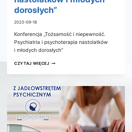
dorosłych”
2023-09-18
Konferencja „Tożsamość i niepewność.
Psychiatria i psychoterapia nastolatków
i młodych dorosłych”
KONFERENCJA
CZYTAJ WIĘCEJ
„TOŻSAMOŚĆ
I NIEPEWNOŚĆ.
PSYCHIATRIA
I PSYCHOTERAPIA
NASTOLATKÓW
I MŁODYCH
DOROSŁYCH”