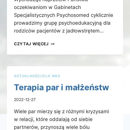
oczekiwaniom w Gabinetach
Specjalistycznych Psychosomed cyklicznie
prowadzimy grupę psychoedukacyjną dla
rodziców pacjentów z jadłowstrętem…
GRUPA
CZYTAJ WIĘCEJ
PSYCHOEDUKACYJNA
DLA
OPIEKUNÓW
PACJENTÓW
Z JADŁOWSTRĘTEM
AKTUALNOŚCI
|
DLA WAS
PSYCHICZNYM
Terapia par i małżeństw
2022-12-27
Wiele par mierzy się z różnymi kryzysami
w relacji, które oddalają od siebie
partnerów, przynoszą wiele bólu