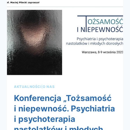
DLA
MŁODZIEŻY
AKTUALNOŚCI
|
O NAS
Konferencja „Tożsamość
i niepewność. Psychiatria
i psychoterapia
nastolatków i młodych