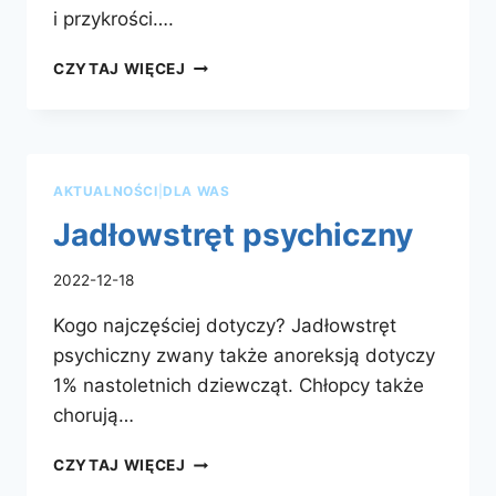
i przykrości….
TERAPIA
CZYTAJ WIĘCEJ
PAR
I MAŁŻEŃSTW
AKTUALNOŚCI
|
DLA WAS
Jadłowstręt psychiczny
2022-12-18
Kogo najczęściej dotyczy? Jadłowstręt
psychiczny zwany także anoreksją dotyczy
1% nastoletnich dziewcząt. Chłopcy także
chorują…
JADŁOWSTRĘT
CZYTAJ WIĘCEJ
PSYCHICZNY