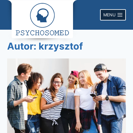
Przejdź
do
MENU
treści
Autor: krzysztof